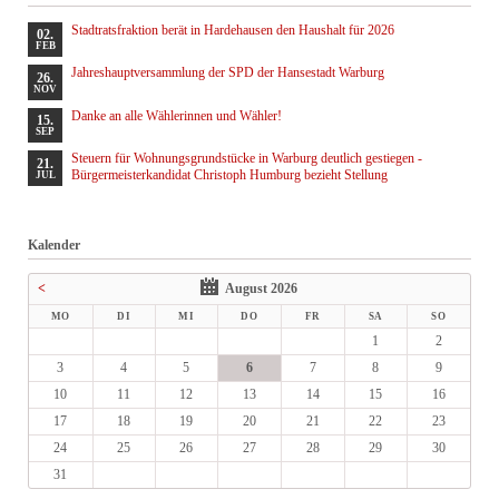
Stadtratsfraktion berät in Hardehausen den Haushalt für 2026
02.
FEB
Jahreshauptversammlung der SPD der Hansestadt Warburg
26.
NOV
Danke an alle Wählerinnen und Wähler!
15.
SEP
Steuern für Wohnungsgrundstücke in Warburg deutlich gestiegen -
21.
Bürgermeisterkandidat Christoph Humburg bezieht Stellung
JUL
Kalender
<
August 2026
MO
DI
MI
DO
FR
SA
SO
1
2
3
4
5
6
7
8
9
10
11
12
13
14
15
16
17
18
19
20
21
22
23
24
25
26
27
28
29
30
31