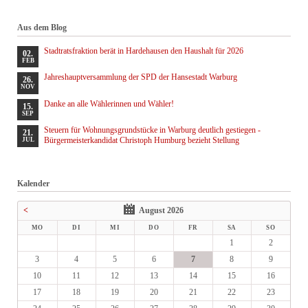
Aus dem Blog
Stadtratsfraktion berät in Hardehausen den Haushalt für 2026
02.
FEB
Jahreshauptversammlung der SPD der Hansestadt Warburg
26.
NOV
Danke an alle Wählerinnen und Wähler!
15.
SEP
Steuern für Wohnungsgrundstücke in Warburg deutlich gestiegen -
21.
Bürgermeisterkandidat Christoph Humburg bezieht Stellung
JUL
Kalender
<
August 2026
MO
DI
MI
DO
FR
SA
SO
1
2
3
4
5
6
7
8
9
10
11
12
13
14
15
16
17
18
19
20
21
22
23