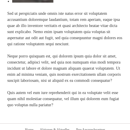
Sed ut perspiciatis unde omnis iste natus error sit voluptatem
accusantium doloremque laudantium, totam rem aperiam, eaque ipsa
quae ab illo inventore veritatis et quasi architecto beatae vitae dicta
sunt explicabo. Nemo enim ipsam voluptatem quia voluptas sit
aspernatur aut odit aut fugit, sed quia consequuntur magni dolores eos
qui ratione voluptatem sequi nesciunt.
Neque porro quisquam est, qui dolorem ipsum quia dolor sit amet,
consectetur, adipisci velit, sed quia non numquam eius modi tempora
incidunt ut labore et dolore magnam aliquam quaerat voluptatem. Ut
enim ad minima veniam, quis nostrum exercitationem ullam corporis
suscipit laboriosam, nisi ut aliquid ex ea commodi consequatur?
Quis autem vel eum iure reprehenderit qui in ea voluptate velit esse
quam nihil molestiae consequatur, vel illum qui dolorem eum fugiat
quo voluptas nulla pariatur?
Navigation
Home
Aktionen & Aktuelles
Ihre Ansprechpartner