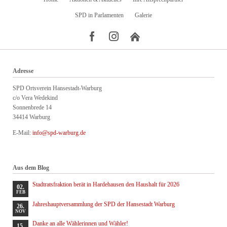
überspringen
SPD in Parlamenten
Galerie
Adresse
SPD Ortsverein Hansestadt-Warburg
c/o Vera Wedekind
Sonnenbrede 14
34414 Warburg
E-Mail:
info@spd-warburg.de
Aus dem Blog
Stadtratsfraktion berät in Hardehausen den Haushalt für 2026
02.
FEB
Jahreshauptversammlung der SPD der Hansestadt Warburg
26.
NOV
Danke an alle Wählerinnen und Wähler!
15.