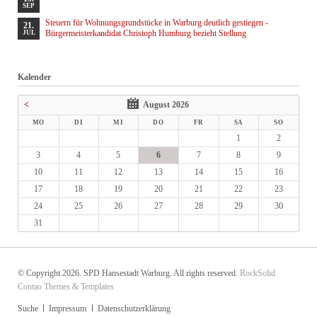
SEP
Steuern für Wohnungsgrundstücke in Warburg deutlich gestiegen -
21.
Bürgermeisterkandidat Christoph Humburg bezieht Stellung
JUL
Kalender
<
August 2026
MO
DI
MI
DO
FR
SA
SO
1
2
3
4
5
6
7
8
9
10
11
12
13
14
15
16
17
18
19
20
21
22
23
24
25
26
27
28
29
30
31
© Copyright 2026. SPD Hansestadt Warburg. All rights reserved.
RockSolid
Contao Themes & Templates
Navigation
Suche
Impressum
Datenschutzerklärung